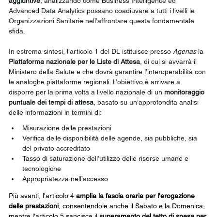
aggiuntive
, analizzando come Business Intelligence ed 
Advanced Data Analytics possano coadiuvare a tutti i livelli le 
Organizzazioni Sanitarie nell’affrontare questa fondamentale 
sfida.
In estrema sintesi, l’articolo 1 del DL istituisce presso 
Agenas
 la 
Piattaforma nazionale per le Liste di Attesa
, di cui si avvarrà il 
Ministero della Salute e che dovrà garantire l’interoperabilità con 
le analoghe piattaforme regionali. L’obiettivo è arrivare a 
disporre per la prima volta a livello nazionale di un 
monitoraggio 
puntuale dei tempi di attesa
, basato su un’approfondita analisi 
delle informazioni in termini di:
Misurazione delle prestazioni
Verifica delle disponibilità delle agende, sia pubbliche, sia 
del privato accreditato
Tasso di saturazione dell’utilizzo delle risorse umane e 
tecnologiche
Appropriatezza nell’accesso
Più avanti, l'articolo 4 
amplia la fascia oraria per l'erogazione 
delle prestazioni
, consentendole anche il Sabato e la Domenica, 
mentre l'articolo 5 sancisce il 
superamento del tetto di spesa per 