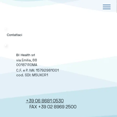
Contattaci
BI Health srl
via Emilia, 88
00187 ROMA
C.F. e P. IVA: 15792981001
cod. SDI: M5UXCR1
+39 06 8681 0530
FAX +39 02 8969 2500