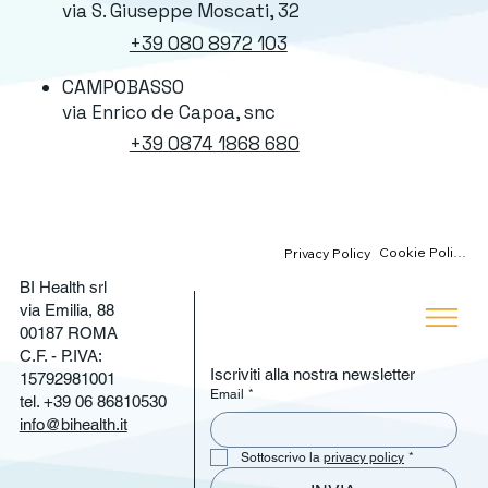
via S. Giuseppe Moscati, 32
+39 080 8972 103
CAMPOBASSO
via Enrico de Capoa, snc
+39 0874 1868 680
Cookie Policy
Privacy Policy
BI Health srl
via Emilia, 88
00187 ROMA
C.F. - P.IVA:
Iscriviti alla nostra newsletter
15792981001
Email
*
tel. +39 06 86810530
info@bihealth.it
Sottoscrivo la 
privacy policy
*