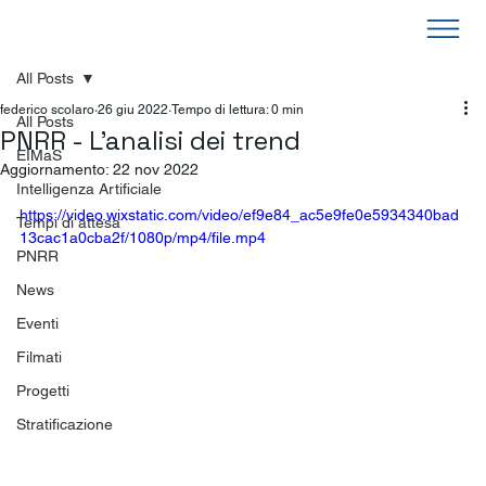
All Posts
federico scolaro
26 giu 2022
Tempo di lettura: 0 min
All Posts
PNRR - L'analisi dei trend
EIMaS
Aggiornamento:
22 nov 2022
Intelligenza Artificiale
https://video.wixstatic.com/video/ef9e84_ac5e9fe0e5934340bad
Tempi di attesa
13cac1a0cba2f/1080p/mp4/file.mp4
PNRR
News
Eventi
Filmati
Progetti
Stratificazione