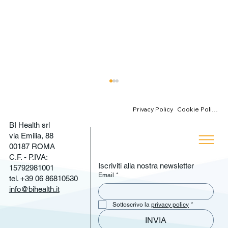
Cookie Policy
Privacy Policy
BI Health srl
via Emilia, 88
00187 ROMA
C.F. - P.IVA:
Iscriviti alla nostra newsletter
15792981001
Email
*
tel. +39 06 86810530
info@bihealth.it
Michele Fanello al "DIGITAL HEALTH
Sottoscrivo la 
privacy policy
*
REVOLUTION" di Assolombarda
INVIA