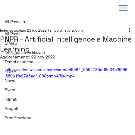
All Posts
federico scolaro
23 lug 2022
Tempo di lettura: 0 min
All Posts
PNRR - Artificial Intelligence e Machine
EIMaS
Learning
Intelligenza Artificiale
Aggiornamento:
22 nov 2022
Tempi di attesa
https://video.wixstatic.com/video/ef9e84_5554785ad6e04cf9996
PNRR
580b1fe27a5ad/1080p/mp4/file.mp4
News
Eventi
Filmati
Progetti
Stratificazione