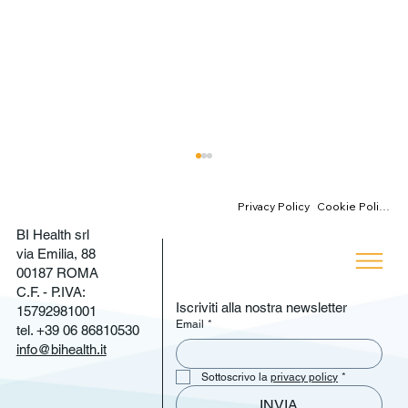
Cookie Policy
Privacy Policy
BI Health srl
via Emilia, 88
00187 ROMA
C.F. - P.IVA:
Iscriviti alla nostra newsletter
15792981001
Email
*
tel. +39 06 86810530
info@bihealth.it
Michele Fanello al "DIGITAL HEALTH
Sottoscrivo la 
privacy policy
*
REVOLUTION" di Assolombarda
INVIA