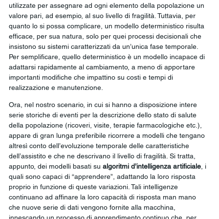
utilizzate per assegnare ad ogni elemento della popolazione un 
valore pari, ad esempio, al suo livello di fragilità. Tuttavia, per 
quanto lo si possa complicare, un modello deterministico risulta 
efficace, per sua natura, solo per quei processi decisionali che 
insistono su sistemi caratterizzati da un’unica fase temporale. 
Per semplificare, quello deterministico è un modello incapace di 
adattarsi rapidamente al cambiamento, a meno di apportare 
importanti modifiche che impattino su costi e tempi di 
realizzazione e manutenzione.
Ora, nel nostro scenario, in cui si hanno a disposizione intere 
serie storiche di eventi per la descrizione dello stato di salute 
della popolazione (ricoveri, visite, terapie farmacologiche etc.), 
appare di gran lunga preferibile ricorrere a modelli che tengano 
altresì conto dell’evoluzione temporale delle caratteristiche 
dell’assistito e che ne descrivano il livello di fragilità. Si tratta, 
appunto, dei modelli basati su 
algoritmi d’intelligenza artificiale
, i 
quali sono capaci di “apprendere”, adattando la loro risposta 
proprio in funzione di queste variazioni. Tali intelligenze 
continuano ad affinare la loro capacità di risposta man mano 
che nuove serie di dati vengono fornite alla macchina, 
innescando un processo di apprendimento continuo che, per 