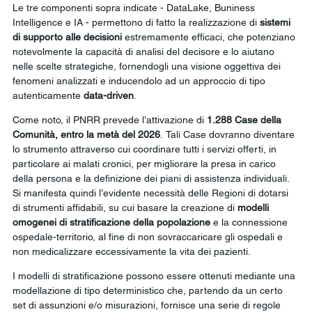
Le tre componenti sopra indicate - DataLake, Buniness 
Intelligence e IA - permettono di fatto la realizzazione di 
sistemi 
di supporto alle decisioni
 estremamente efficaci, che potenziano 
notevolmente la capacità di analisi del decisore e lo aiutano 
nelle scelte strategiche, fornendogli una visione oggettiva dei 
fenomeni analizzati e inducendolo ad un approccio di tipo 
autenticamente 
data-driven
.
Come noto, il PNRR prevede l’attivazione di 
1.288 Case della 
Comunità, entro la metà del 2026
.
Tali Case dovranno diventare 
lo strumento attraverso cui coordinare tutti i servizi offerti, in 
particolare ai malati cronici, per migliorare la presa in carico 
della persona e la definizione dei piani di assistenza individuali.
Si manifesta quindi l’evidente necessità delle Regioni di dotarsi 
di strumenti affidabili, su cui basare la creazione di 
modelli 
omogenei di stratificazione della popolazione
 e la connessione 
ospedale-territorio, al fine di non sovraccaricare gli ospedali e 
non medicalizzare eccessivamente la vita dei pazienti.
I modelli di stratificazione possono essere ottenuti mediante una 
modellazione di tipo deterministico che, partendo da un certo 
set di assunzioni e/o misurazioni, fornisce una serie di regole 