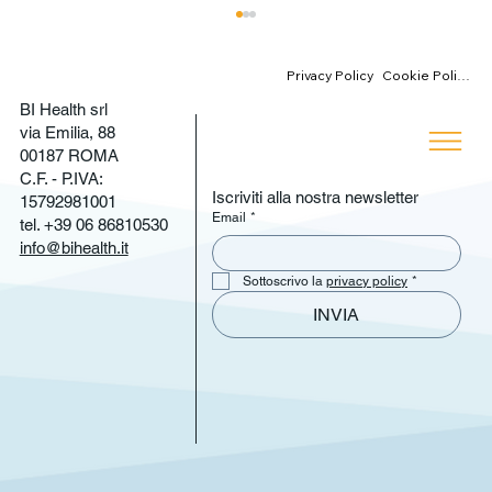
Cookie Policy
Privacy Policy
BI Health srl
via Emilia, 88
00187 ROMA
C.F. - P.IVA:
Iscriviti alla nostra newsletter
15792981001
Email
*
tel. +39 06 86810530
info@bihealth.it
Spesa farmaceutica fuori controllo?
Sottoscrivo la 
privacy policy
*
La risposta Data-Driven che riduce lo
INVIA
sforamento e potenzia l'Auditing
Clinico