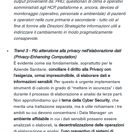
output provenienti da: PRO, questionari di clima e operativi 
somministrati agli HCP, piattaforme e, ancora, devices di 
monitoraggio (operativo, personale e ambientale) di pazienti 
e operatori nelle cure primarie e secondarie - tutto ciò al 
fine di fornire alle Direzioni Strategiche informazioni utili a 
indirizzare il cambiamento in modo pragmaticamente 
consapevole.
Trend 3 - Più attenzione alla privacy nell’elaborazione dati 
(Privacy-Enhancing Computation)
È evidente come sia fondamentale, soprattutto per le 
Aziende Sanitarie, 
conciliare il diritto alla Privacy con 
l’esigenza, ormai imprescindibile, di elaborare dati e 
informazioni sensibili
. Per questo è urgente implementare 
strumenti di calcolo in grado di “mettere in sicurezza” i dati 
durante il processo di elaborazione e analisi da terze parti.
Non approfondiamo qui il 
tema della Cyber Security
, che 
merita una trattazione separata, ma è utile richiamare i tre 
ambiti su cui devono concentrarsi i Data Manager: un 
ambiente affidabile 
in cui i dati sensibili possano essere 
analizzati o elaborati, la 
decentralizzazione delle operazioni 
di elaborazione e analisi, 
l’uso preventivo di sistemi di 