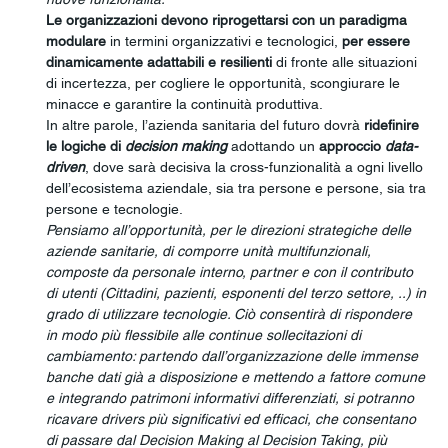
Le organizzazioni devono riprogettarsi con un paradigma 
modulare 
in termini organizzativi e tecnologici, 
per essere 
dinamicamente adattabili e resilienti
 di fronte alle situazioni 
di incertezza, per cogliere le opportunità, scongiurare le 
minacce e garantire la continuità produttiva.
In altre parole, l’azienda sanitaria del futuro dovrà 
ridefinire 
le logiche di 
decision making
 adottando un 
approccio 
data-
driven
, dove sarà decisiva la cross-funzionalità a ogni livello 
dell’ecosistema aziendale, sia tra persone e persone, sia tra 
persone e tecnologie.
Pensiamo all’opportunità, per le direzioni strategiche delle 
aziende sanitarie, di comporre unità multifunzionali, 
composte da personale interno, partner e con il contributo 
di utenti (Cittadini, pazienti, esponenti del terzo settore, ..) in 
grado di utilizzare tecnologie. Ciò consentirà di rispondere 
in modo più flessibile alle continue sollecitazioni di 
cambiamento: partendo dall’organizzazione delle immense 
banche dati già a disposizione e mettendo a fattore comune 
e integrando patrimoni informativi differenziati, si potranno 
ricavare drivers più significativi ed efficaci, che consentano 
di passare dal Decision Making al Decision Taking, più 