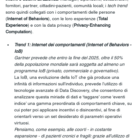
fornitori, partner, cittadini-pazienti, comunità locali; i 
tech trend
sono quindi collegati con i comportamenti delle persone 
(
Internet of Behaviors
), con le loro esperienze (
Total 
Experience
) e con la data privacy (
Privacy-Enhancing 
Computation
).
Trend 1: Internet dei comportamenti (Internet of Behaviors - 
IoB)
Gartner prevede che entro la fine del 2025, oltre il 50% 
della popolazione mondiale sarà soggetta ad almeno un 
programma IoB (privato, commerciale o governativo).
La IoB, una evoluzione della IoT che già produce una 
infinità di informazioni sull’individuo, prevede l’utilizzo di 
tecnologie avanzate di Data Discovery, che consentono di 
analizzare questa miriade di dati e ‘taggare’ come ‘eventi 
indice’ una gamma preordinata di comportamenti chiave, su 
cui poter poi applicare incentivi o disincentivi, al fine di 
orientarli verso un set desiderato di parametri operativi 
virtuosi.
Pensiamo, come esempio, alle coorti - in costante 
espansione - di pazienti cronici e fragili: grazie all’utilizzo di 