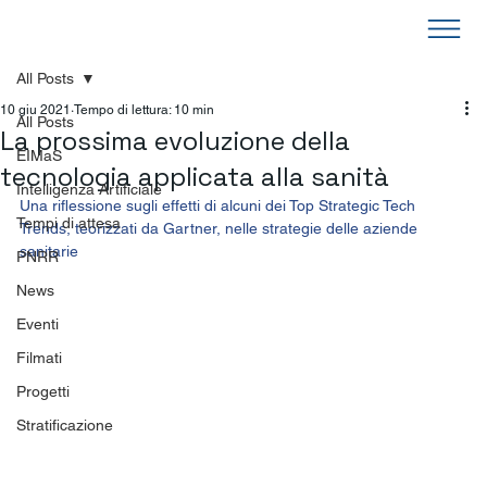
All Posts
10 giu 2021
Tempo di lettura: 10 min
All Posts
La prossima evoluzione della
EIMaS
tecnologia applicata alla sanità
Intelligenza Artificiale
Una riflessione sugli effetti di alcuni dei Top Strategic Tech 
Tempi di attesa
Trends, teorizzati da Gartner, nelle strategie delle aziende 
sanitarie
PNRR
News
Eventi
Filmati
Progetti
Stratificazione