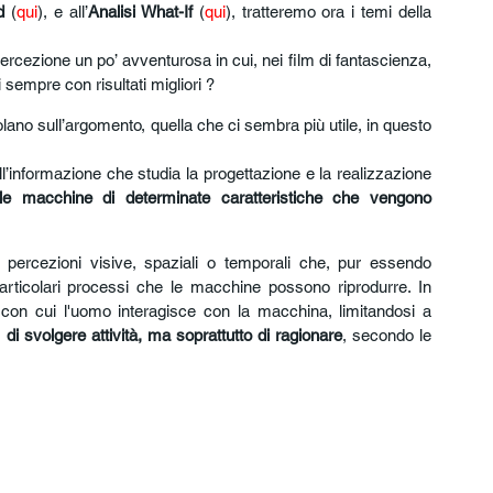
d 
(
qui
), e all’
Analisi What-If
 (
qui
), tratteremo ora i temi della 
a percezione un po’ avventurosa in cui, nei film di fantascienza, 
empre con risultati migliori ?
lano sull’argomento, quella che ci sembra più utile, in questo 
ell’informazione che studia la progettazione e la realizzazione 
le macchine di determinate caratteristiche che vengono 
 percezioni visive, spaziali o temporali che, pur essendo 
ticolari processi che le macchine possono riprodurre. In 
do con cui l'uomo interagisce con la macchina, limitandosi a 
 
di svolgere attività, ma soprattutto di ragionare
, secondo le 