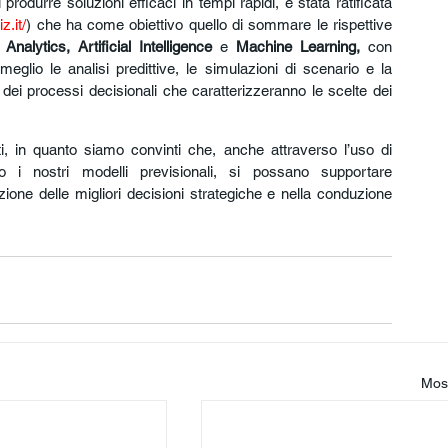
rodurre soluzioni efficaci in tempi rapidi, è stata ratificata 
z.it/
) che ha come obiettivo quello di sommare le rispettive 
nalytics, Artificial Intelligence
 e 
Machine Learning,
 con 
meglio le analisi predittive, le simulazioni di scenario e la 
dei processi decisionali che caratterizzeranno le scelte dei 
i, in quanto siamo convinti che, anche attraverso l’uso di 
i nostri modelli previsionali, si possano supportare 
ione delle migliori decisioni strategiche e nella conduzione 
Most