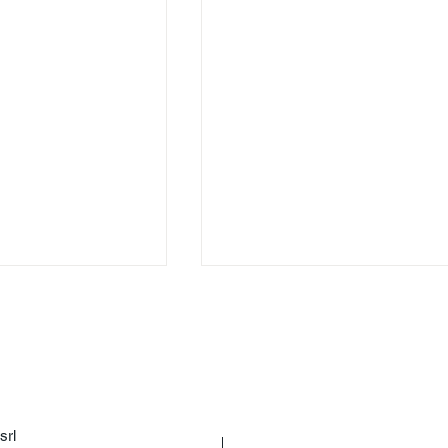
srl
PNRR - L'analisi What-if