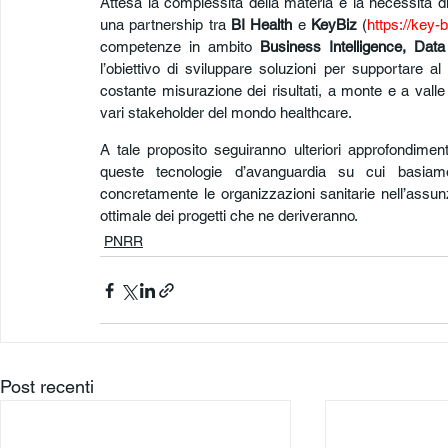
Attesa la complessità della materia e la necessità di p
una partnership tra 
BI Health
 e 
KeyBiz
 (
https://key-bi
competenze in ambito 
Business Intelligence, Data A
l’obiettivo di sviluppare soluzioni per supportare al 
costante misurazione dei risultati, a monte e a valle 
vari stakeholder del mondo healthcare. 
A tale proposito seguiranno ulteriori approfondiment
queste tecnologie d’avanguardia su cui basiamo 
concretamente le organizzazioni sanitarie nell’assunz
ottimale dei progetti che ne deriveranno.
PNRR
Post recenti